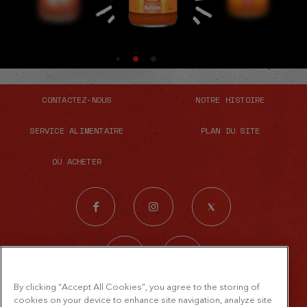
CONTACTEZ-NOUS
NOTRE HISTOIRE
SERVICE ALIMENTAIRE
PLAN DU SITE
OÙ ACHETER
By clicking “Accept All Cookies”, you agree to the storing of
© 2026 The French's Food Company LLC.
cookies on your device to enhance site navigation, analyze site