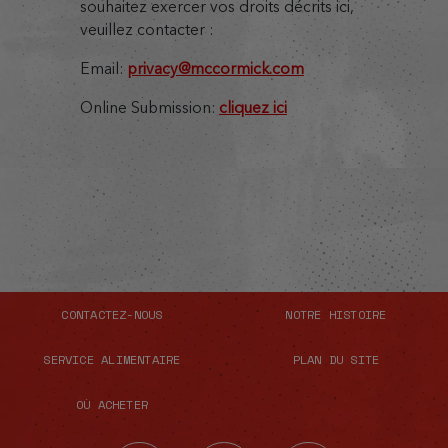
souhaitez exercer vos droits décrits ici,
veuillez contacter :
Email:
privacy@mccormick.com
Online Submission:
cliquez ici
CONTACTEZ-NOUS
NOTRE HISTOIRE
SERVICE ALIMENTAIRE
PLAN DU SITE
OÙ ACHETER