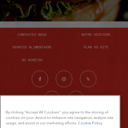
CONTACTEZ-NOUS
NOTRE HISTOIRE
SERVICE ALIMENTAIRE
PLAN DU SITE
OÙ ACHETER
By clicking “Accept All Cookies”, you agree to the storing of
© 2026 The French's Food Company LLC.
cookies on your device to enhance site navigation, analyze site
usage, and assist in our marketing efforts.
Cookie Policy
Tous droits réservés