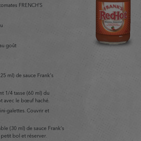
ux tomates FRENCH’S
du
 au goût
125 ml) de sauce Frank’s
 1/4 tasse (60 ml) du
t avec le bœuf haché.
i-galettes. Couvrir et
able (30 ml) de sauce Frank’s
etit bol et réserver.