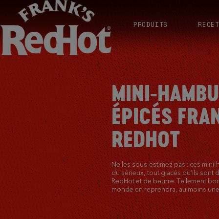
PRODUITS
RECE
MINI-HAMB
ÉPICÉS FRA
REDHOT
Ne les sous-estimez pas : ces mini
du sérieux, tout glacés qu’ils sont 
RedHot et de beurre. Tellement bon
monde en reprendra, au moins une 