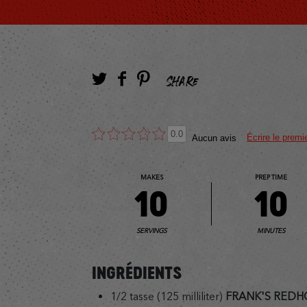
SHARE
0.0
Écrire le premi
Aucun avis
MAKES
PREP TIME
10
10
SERVINGS
MINUTES
INGRÉDIENTS
1/2 tasse (125 milliliter)
FRANK'S REDH