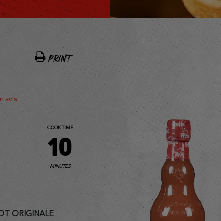
PRINT
er avis
COOK TIME
10
MINUTES
OT ORIGINALE