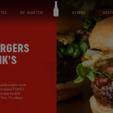
TTES
OÙ ACHETER
VIDÉOS
HIST
URGERS
NK’S
-hamburgers sont
de sauce Frank’s
s que tout le
fois. Ou deux.