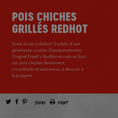
POIS CHICHES
GRILLÉS REDHOT
Envie d’une collation? Enduits d’une
généreuse couche d’assaisonnement
Original Frank’s RedHot et cuits au four,
ces pois chiches deviennent
croustillants et savoureux, à dévorer à
la poignée.
SHARE
PRINT