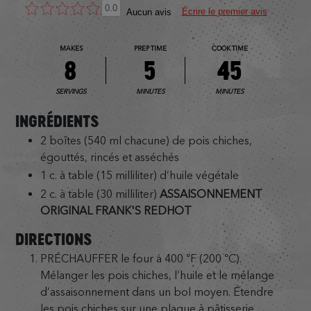
0.0
Écrire le premier avis
Aucun avis
MAKES
PREP TIME
COOK TIME
8
5
45
SERVINGS
MINUTES
MINUTES
INGRÉDIENTS
2 boîtes (540 ml chacune) de pois chiches,
égouttés, rincés et asséchés
1 c. à table (15 milliliter) d’huile végétale
2 c. à table (30 milliliter)
ASSAISONNEMENT
ORIGINAL FRANK'S REDHOT
DIRECTIONS
PRÉCHAUFFER le four à 400 °F (200 °C).
Mélanger les pois chiches, l’huile et le mélange
d’assaisonnement dans un bol moyen. Étendre
les pois chiches sur une plaque à pâtisserie