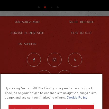
CONTACTEZ-NOUS
NOTRE HISTOIRE
SERVICE ALIMENTAIRE
PLAN DU SITE
OÙ ACHETER
By clicking “Accept All Cookies”, you agree to the storing of
© 2026 The French's Food Company LLC.
cookies on your device to enhance site navigation, analyze site
usage, and assist in our marketing efforts.
Cookie Policy
Tous droits réservés
Modalités d’utilisation