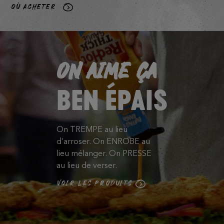
OÙ ACHETER
ON AIME ÇA
BEN ÉPAIS
On TREMPE au lieu
d’arroser. On ENROBE au
lieu mélanger. On PRESSE
au lieu de verser.
VOIR LES PRODUITS