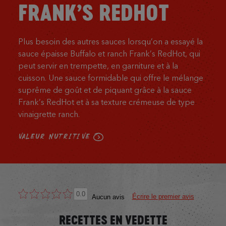
FRANK’S REDHOT
Plus besoin des autres sauces lorsqu’on a essayé la
sauce épaisse Buffalo et ranch Frank’s RedHot, qui
peut servir en trempette, en garniture et à la
cuisson. Une sauce formidable qui offre le mélange
suprême de goût et de piquant grâce à la sauce
Frank’s RedHot et à sa texture crémeuse de type
vinaigrette ranch.
VALEUR NUTRITIVE
0.0
Écrire le premier avis
Aucun avis
RECETTES EN VEDETTE