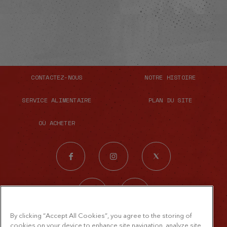
CONTACTEZ-NOUS
NOTRE HISTOIRE
SERVICE ALIMENTAIRE
PLAN DU SITE
OÙ ACHETER
By clicking “Accept All Cookies”, you agree to the storing of
© 2026 The French's Food Company LLC.
cookies on your device to enhance site navigation, analyze site