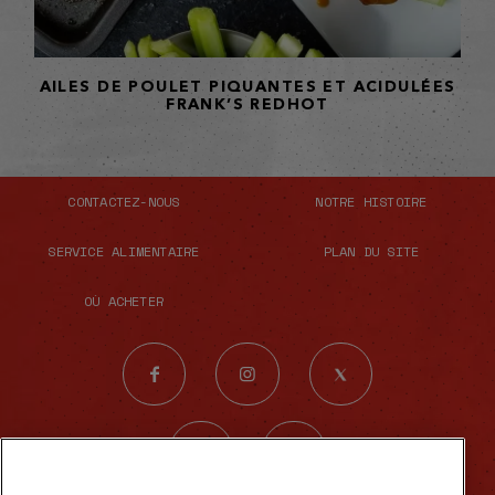
AILES DE POULET PIQUANTES ET ACIDULÉES
FRANK’S REDHOT
CONTACTEZ-NOUS
NOTRE HISTOIRE
SERVICE ALIMENTAIRE
PLAN DU SITE
OÙ ACHETER