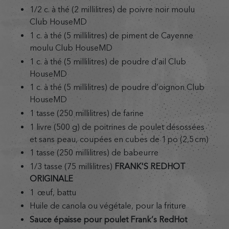
1/2 c. à thé (2 millilitres) de poivre noir moulu
Club HouseMD
1 c. à thé (5 millilitres) de piment de Cayenne
moulu Club HouseMD
1 c. à thé (5 millilitres) de poudre d’ail Club
HouseMD
1 c. à thé (5 millilitres) de poudre d’oignon Club
HouseMD
1 tasse (250 millilitres) de farine
1 livre (500 g) de poitrines de poulet désossées
et sans peau, coupées en cubes de 1 po (2,5 cm)
1 tasse (250 millilitres) de babeurre
1/3 tasse (75 millilitres)
FRANK'S REDHOT
ORIGINALE
1 œuf, battu
Huile de canola ou végétale, pour la friture
Sauce épaisse pour poulet Frank’s RedHot