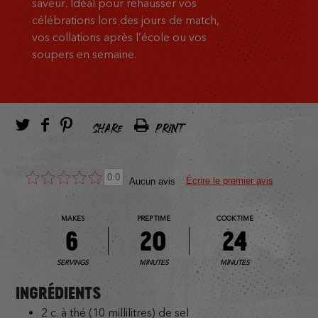
saveur. Idéal pour rehausser vos
célébrations lors des jours de match,
vos collations après l’école ou vos
soupers en semaine.
SHARE
PRINT
0.0
Écrire le premier avis
Aucun avis
MAKES
PREP TIME
COOK TIME
6
20
24
SERVINGS
MINUTES
MINUTES
INGRÉDIENTS
2 c. à thé (10 millilitres) de sel