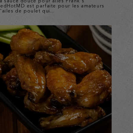
a sauce douce pour ailes Frank’s
edHotMD est parfaite pour les amateurs
’ailes de poulet qui...