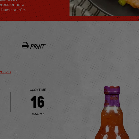
pressionnera
chaine soirée.
PRINT
er avis
COOK TIME
16
MINUTES