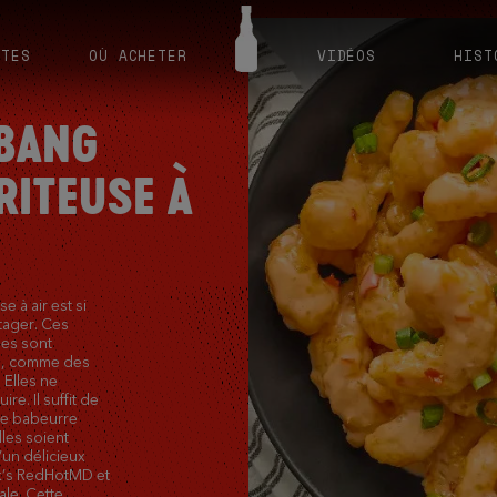
TTES
OÙ ACHETER
VIDÉOS
HIST
 BANG
RITEUSE À
e à air est si
tager. Ces
les sont
es, comme des
 Elles ne
re. Il suffit de
 de babeurre
lles soient
’un délicieux
k’s RedHotMD et
le. Cette