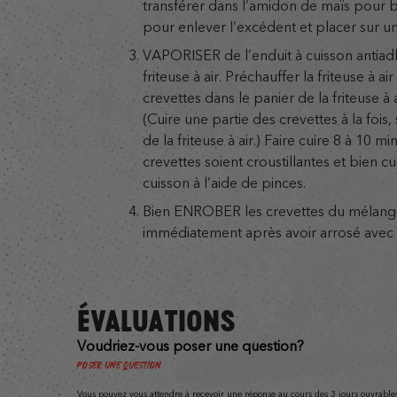
transférer dans l’amidon de maïs pour 
pour enlever l’excédent et placer sur u
VAPORISER de l’enduit à cuisson antiadh
friteuse à air. Préchauffer la friteuse à ai
crevettes dans le panier de la friteuse à a
(Cuire une partie des crevettes à la fois, s
de la friteuse à air.) Faire cuire 8 à 10 m
crevettes soient croustillantes et bien cu
cuisson à l’aide de pinces.
Bien ENROBER les crevettes du mélange
immédiatement après avoir arrosé avec l
ÉVALUATIONS
Voudriez-vous poser une question?
Poser une question
Vous pouvez vous attendre à recevoir une réponse au cours des 3 jours ouvrables