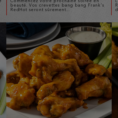
e
Commencez votre prochaine soirée en
L
beauté. Vos crevettes bang bang Frank’s
R
RedHot seront sûrement...
d