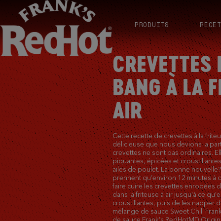
PRODUITS
RECE
CREVETTES
BANG À LA F
AIR
Cette recette de crevettes à la friteus
délicieuse que nous devions la par
crevettes ne sont pas ordinaires. El
piquantes, épicées et croustillant
ailes de poulet. La bonne nouvelle?
prennent qu’environ 12 minutes à cui
faire cuire les crevettes enrobées
dans la friteuse à air jusqu’à ce qu’e
croustillantes, puis de les napper d
mélange de sauce Sweet Chili Fran
de sauce Frank’s RedHotMD Origina