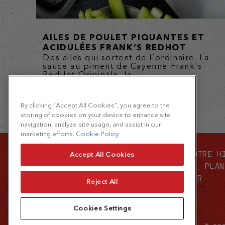
AILES DE POULET PIQUANTES ET
ACIDULÉES FRANK’S REDHOT
Des ailes qui sortent de l’ordinaire. La
sauce au piment de Cayenne Frank’s
RedHot Originale, le...
By clicking “Accept All Cookies”, you agree to the
storing of cookies on your device to enhance site
navigation, analyze site usage, and assist in our
marketing efforts.
Cookie Policy
CONTACTEZ-NOUS
NOTRE H
Accept All Cookies
SERVICE ALIMENTAIRE
PLAN
OÙ ACHETER
Reject All
Cookies Settings