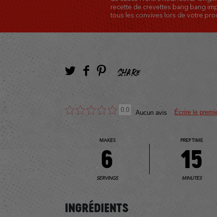
recette de crevettes bang bang im
tous les convives lors de votre pro
SHARE
0.0
Écrire le premi
Aucun avis
MAKES
PREP TIME
6
15
SERVINGS
MINUTES
INGRÉDIENTS