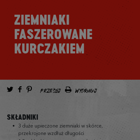
ZIEMNIAKI
FASZEROWANE
KURCZAKIEM
PRZEŚLIJ
WYDRUKUJ
SKŁADNIKI
3 duże upieczone ziemniaki w skórce,
przekrojone wzdłuż długości