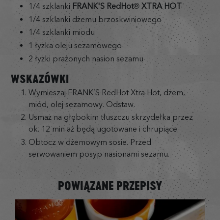
1/4 szklanki
FRANK'S RedHot® XTRA HOT
1/4 szklanki dżemu brzoskwiniowego
1/4 szklanki miodu
1 łyżka oleju sezamowego
2 łyżki prażonych nasion sezamu
WSKAZÓWKI
Wymieszaj FRANK’S RedHot Xtra Hot, dżem,
miód, olej sezamowy. Odstaw.
Usmaż na głębokim tłuszczu skrzydełka przez
ok. 12 min aż będą ugotowane i chrupiące.
Obtocz w dżemowym sosie. Przed
serwowaniem posyp nasionami sezamu.
POWIĄZANE PRZEPISY