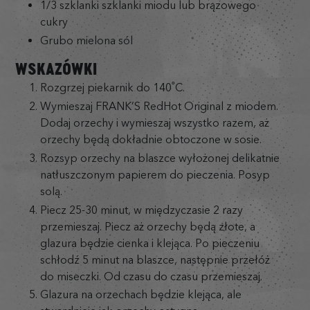
1/3 szklanki szklanki miodu lub brązowego
cukry
Grubo mielona sól
WSKAZÓWKI
Rozgrzej piekarnik do 140˚C.
Wymieszaj FRANK’S RedHot Original z miodem.
Dodaj orzechy i wymieszaj wszystko razem, aż
orzechy będą dokładnie obtoczone w sosie.
Rozsyp orzechy na blaszce wyłożonej delikatnie
natłuszczonym papierem do pieczenia. Posyp
solą.
Piecz 25-30 minut, w międzyczasie 2 razy
przemieszaj. Piecz aż orzechy będą złote, a
glazura będzie cienka i klejąca. Po pieczeniu
schłodź 5 minut na blaszce, następnie przełóż
do miseczki. Od czasu do czasu przemieszaj.
Glazura na orzechach będzie klejąca, ale