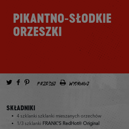
PIKANTNO-SŁODKIE
ORZESZKI
PRZEŚLIJ
WYDRUKUJ
SKŁADNIKI
4 szklanki szklanki mieszanych orzechów
1/3 szklanki
FRANK'S RedHot® Original