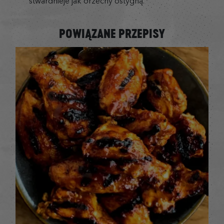
stwardnieje jak orzechy ostygną.
POWIĄZANE PRZEPISY