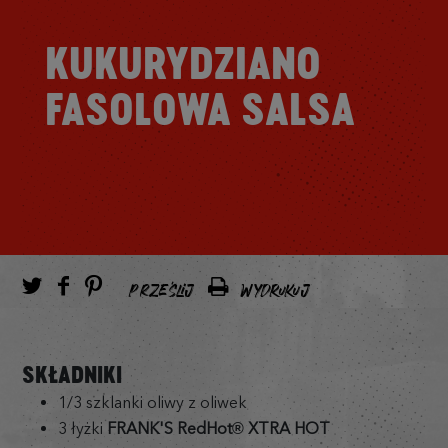
KUKURYDZIANO
FASOLOWA SALSA
PRZEŚLIJ
WYDRUKUJ
SKŁADNIKI
1/3 szklanki oliwy z oliwek
3 łyżki
FRANK'S RedHot® XTRA HOT