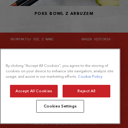
POKE BOWL Z ARBUZEM
SKONTAKTUJ SIĘ Z NAMI
NASZA HISTORIA
MAPA STRONY
By clicking “Accept All Cookies”, you agree to the storing of
cookies on your device to enhance site navigation, analyze site
usage, and assist in our marketing efforts.
Cookie Policy
© 2026 The French's Food Company LLC.
Accept All Cookies
Reject All
Wszystkie prawa zastrzeżone
Cookies Settings
Polityka prywatności
Polityka dotycząca plików cookie