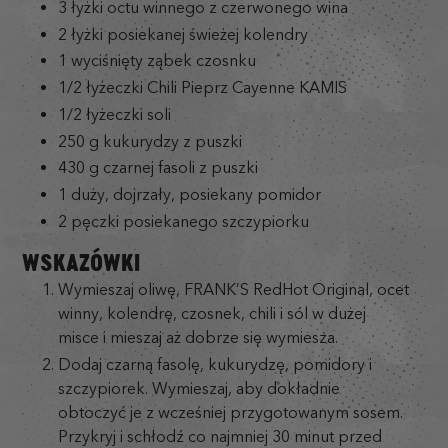
3 łyżki octu winnego z czerwonego wina
2 łyżki posiekanej świeżej kolendry
1 wyciśnięty ząbek czosnku
1/2 łyżeczki Chili Pieprz Cayenne KAMIS
1/2 łyżeczki soli
250 g kukurydzy z puszki
430 g czarnej fasoli z puszki
1 duży, dojrzały, posiekany pomidor
2 pęczki posiekanego szczypiorku
WSKAZÓWKI
Wymieszaj oliwę, FRANK’S RedHot Original, ocet
winny, kolendrę, czosnek, chili i sól w dużej
misce i mieszaj aż dobrze się wymiesza.
Dodaj czarną fasolę, kukurydzę, pomidory i
szczypiorek. Wymieszaj, aby dokładnie
obtoczyć je z wcześniej przygotowanym sosem.
Przykryj i schłodź co najmniej 30 minut przed