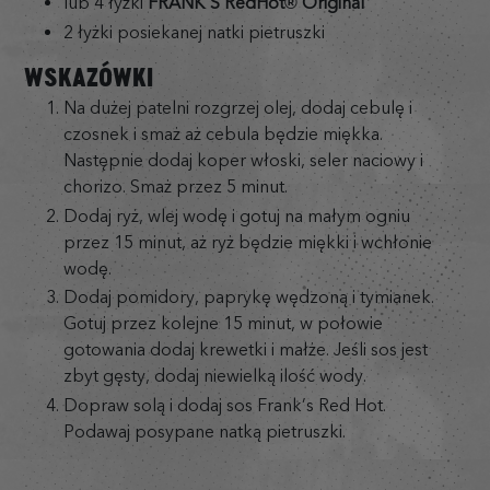
lub 4 łyżki
FRANK'S RedHot® Original
2 łyżki posiekanej natki pietruszki
WSKAZÓWKI
Na dużej patelni rozgrzej olej, dodaj cebulę i
czosnek i smaż aż cebula będzie miękka.
Następnie dodaj koper włoski, seler naciowy i
chorizo. Smaż przez 5 minut.
Dodaj ryż, wlej wodę i gotuj na małym ogniu
przez 15 minut, aż ryż będzie miękki i wchłonie
wodę.
Dodaj pomidory, paprykę wędzoną i tymianek.
Gotuj przez kolejne 15 minut, w połowie
gotowania dodaj krewetki i małże. Jeśli sos jest
zbyt gęsty, dodaj niewielką ilość wody.
Dopraw solą i dodaj sos Frank’s Red Hot.
Podawaj posypane natką pietruszki.