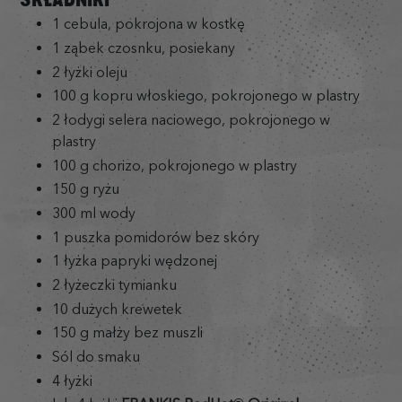
1 cebula, pokrojona w kostkę
1 ząbek czosnku, posiekany
2 łyżki oleju
100 g kopru włoskiego, pokrojonego w plastry
2 łodygi selera naciowego, pokrojonego w
plastry
100 g chorizo, pokrojonego w plastry
150 g ryżu
300 ml wody
1 puszka pomidorów bez skóry
1 łyżka papryki wędzonej
2 łyżeczki tymianku
10 dużych krewetek
150 g małży bez muszli
Sól do smaku
4 łyżki