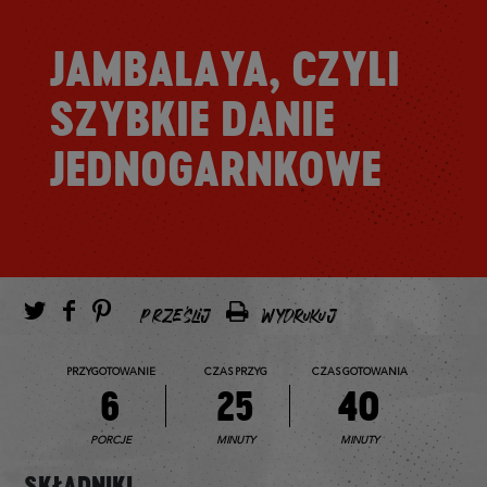
JAMBALAYA, CZYLI
SZYBKIE DANIE
JEDNOGARNKOWE
PRZEŚLIJ
WYDRUKUJ
PRZYGOTOWANIE
CZAS PRZYG
CZAS GOTOWANIA
6
25
40
PORCJE
MINUTY
MINUTY
SKŁADNIKI