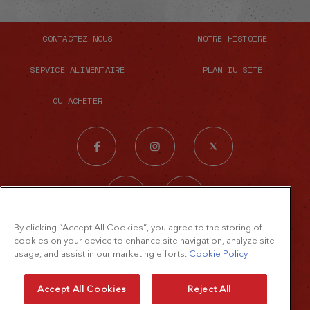
CONTACTEZ-NOUS
NOTRE HISTOIRE
SERVICE ALIMENTAIRE
PLAN DU SITE
OÙ ACHETER
By clicking “Accept All Cookies”, you agree to the storing of
© 2026 The French's Food Company LLC.
cookies on your device to enhance site navigation, analyze site
usage, and assist in our marketing efforts.
Cookie Policy
Tous droits réservés
Modalités d’utilisation
Accept All Cookies
Reject All
Politique de confidentialité