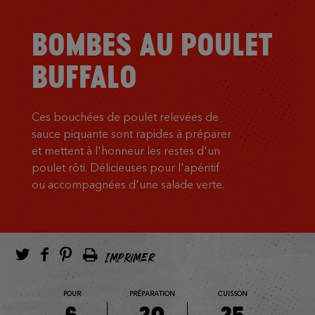
BOMBES AU POULET
BUFFALO
Ces bouchées de poulet relevées de
sauce piquante sont rapides à préparer
et mettent à l'honneur les restes d'un
poulet rôti. Délicieuses pour l'apéritif
ou accompagnées d'une salade verte.
IMPRIMER
POUR
PRÉPARATION
CUISSON