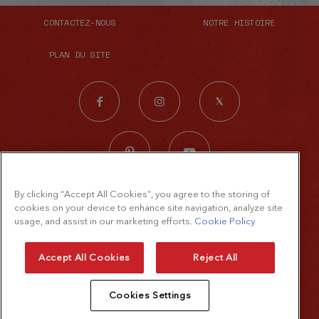
CONTACTEZ-NOUS
NOTRE HISTOIRE
PLAN DU SITE
© 2026 The French's Food Company LLC.
By clicking “Accept All Cookies”, you agree to the storing of
cookies on your device to enhance site navigation, analyze site
Tous droits réservés
usage, and assist in our marketing efforts.
Cookie Policy
Mentions légales
Accept All Cookies
Reject All
Politique de confidentialité
Cookies Settings
Politique relative aux cookies