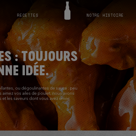
RECETTES
NOTRE HISTOIRE
ES : TOUJOURS
NNE IDÉE.
ollantes, ou dégoulinantes de sauce : peu
 aimez vos ailes de poulet, nous avons
es et les saveurs dont vous avez envie.