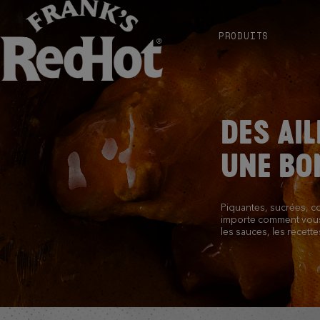
PRODUITS
DES AIL
UNE BO
Piquantes, sucrées, c
importe comment vous
les sauces, les recett