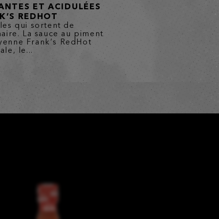
ANTES ET ACIDULÉES
K’S REDHOT
les qui sortent de
naire. La sauce au piment
yenne Frank’s RedHot
le, le...