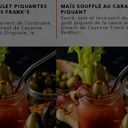
OULET PIQUANTES
MAÏS SOUFFLÉ AU CAR
ES FRANK’S
PIQUANT
Sucré, salé et recouvert d
goût piquant de la sauce a
ortent de l’ordinaire.
piment de Cayenne Frank’
iment de Cayenne
RedHot...
 Originale, le...