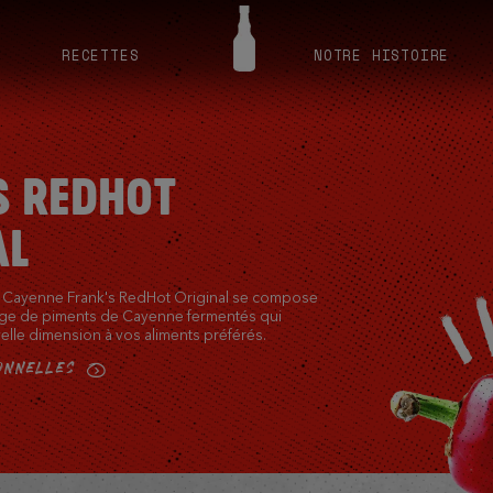
RECETTES
NOTRE HISTOIRE
S REDHOT
AL
e Cayenne Frank's RedHot Original se compose
ge de piments de Cayenne fermentés qui
lle dimension à vos aliments préférés.​
ONNELLES