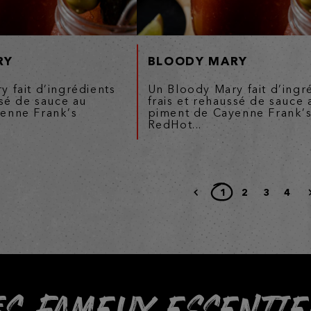
RY
BLOODY MARY
 fait d’ingrédients
Un Bloody Mary fait d’ingr
ssé de sauce au
frais et rehaussé de sauce 
enne Frank’s
piment de Cayenne Frank’
RedHot...
1
2
3
4
ES FAMEUX ESSENTIE