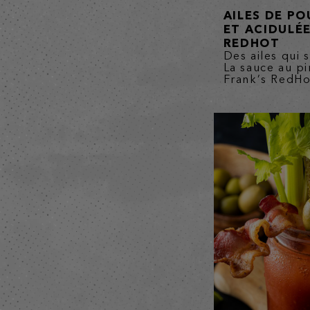
AILES DE P
ET ACIDULÉ
REDHOT
Des ailes qui s
La sauce au p
Frank’s RedHot