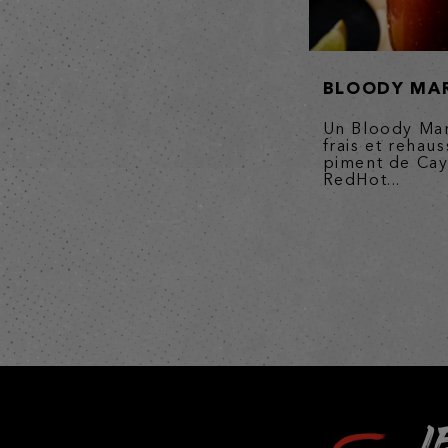
BLOODY MA
Un Bloody Mary
frais et rehau
piment de Cay
RedHot...
L