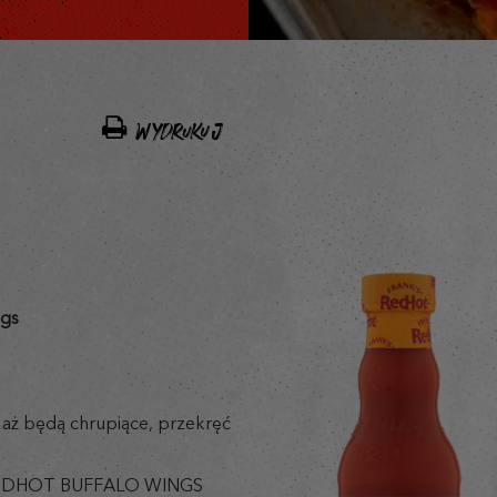
WYDRUKUJ
ngs
 aż będą chrupiące, przekręć
S REDHOT BUFFALO WINGS