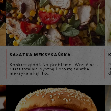
SAŁATKA MEKSYKAŃSKA
Konkret głód? No problemo! Wrzuć na
P
ruszt totalnie pyszną i prostą sałatkę
l
meksykańską! To...
d