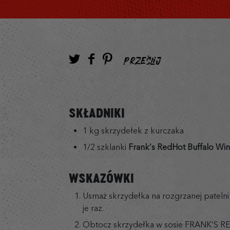
PRZEŚLIJ
SKŁADNIKI
1 kg skrzydełek z kurczaka
1/2 szklanki
Frank’s RedHot Buffalo Wi
WSKAZÓWKI
Usmaż skrzydełka na rozgrzanej patelni
je raz.
Obtocz skrzydełka w sosie FRANK’